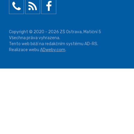
Copyright © 2020 - 2026 ZŠ Ostrava, Matiční 5
Všechna práva vyhrazena.
Tento web běží na redakčním systému AD-RS.
Realizace webu
ADweby.com
.