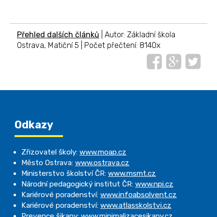
Přehled dalších článků
| Autor: Základní škola
Ostrava, Matiční 5 | Počet přečtení: 8140x
Odkazy
Zřizovatel školy:
www.moap.cz
Město Ostrava:
www.ostrava.cz
Ministerstvo školství ČR:
www.msmt.cz
Národní pedagogický institut ČR:
www.npi.cz
Kariérové poradenství:
www.infoabsolvent.cz
Kariérové poradenství:
www.atlasskolstvi.cz
Prevence šikany:
www.minimalizacesikany.cz