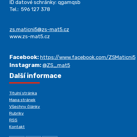
ID datové schránky: qgamqsb
Tel.: 596 127 378
zs.maticni5@zs-mat5.cz
www.zs-mat5.cz
Facebook:
https://www.facebook.com/ZSMaticni5
Instagram:
@ZS_mat5
Další informace
Titulní stránka
Mapa stránek
Všechny články
Rubriky
RSS
Kontakt