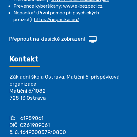
Prevence kyberšikany:
www.e-bezpeci.cz
Nepanikař (První pomoc při psychických
potížích):
https://nepanikar.eu/
Přepnout na klasické zobrazení
Kontakt
Základní škola Ostrava, Matiční 5, příspěvková
organizace
Matiční 5/1082
728 13 Ostrava
IČ: 61989061
DIČ: CZ61989061
č. ú. 1649300379/0800