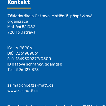
Kontakt
Základní škola Ostrava, Matiční 5, příspěvková
organizace
Matiční 5/1082
728 13 Ostrava
IČ: 61989061
DIČ: CZ61989061
č. ú. 1649300379/0800
ID datové schránky: qgamqsb
Tel.: 596 127 378
zs.maticni5@zs-mat5.cz
www.zs-mat5.cz