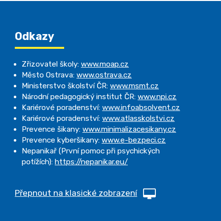
Odkazy
Zřizovatel školy:
www.moap.cz
Město Ostrava:
www.ostrava.cz
Ministerstvo školství ČR:
www.msmt.cz
Národní pedagogický institut ČR:
www.npi.cz
Kariérové poradenství:
www.infoabsolvent.cz
Kariérové poradenství:
www.atlasskolstvi.cz
Prevence šikany:
www.minimalizacesikany.cz
Prevence kyberšikany:
www.e-bezpeci.cz
Nepanikař (První pomoc při psychických
potížích):
https://nepanikar.eu/
Přepnout na klasické zobrazení