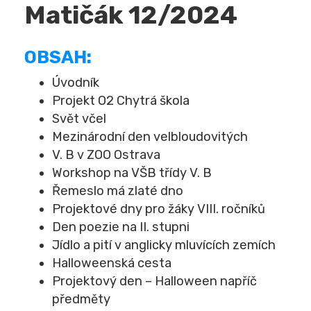
Matičák 12/2024
OBSAH:
Úvodník
Projekt O2 Chytrá škola
Svět včel
Mezinárodní den velbloudovitých
V. B v ZOO Ostrava
Workshop na VŠB třídy V. B
Řemeslo má zlaté dno
Projektové dny pro žáky VIII. ročníků
Den poezie na II. stupni
Jídlo a pití v anglicky mluvících zemích
Halloweenská cesta
Projektový den – Halloween napříč
předměty