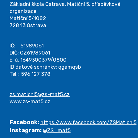
Základní škola Ostrava, Matiční 5, příspěvková
organizace
Matiční 5/1082
728 13 Ostrava
IČ: 61989061
DIČ: CZ61989061
č. ú. 1649300379/0800
ID datové schránky: qgamqsb
Tel.: 596 127 378
zs.maticni5@zs-mat5.cz
www.zs-mat5.cz
Facebook:
https://www.facebook.com/ZSMaticni5
Instagram:
@ZS_mat5