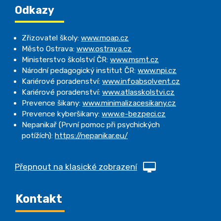
Odkazy
Zřizovatel školy:
www.moap.cz
Město Ostrava:
www.ostrava.cz
Ministerstvo školství ČR:
www.msmt.cz
Národní pedagogický institut ČR:
www.npi.cz
Kariérové poradenství:
www.infoabsolvent.cz
Kariérové poradenství:
www.atlasskolstvi.cz
Prevence šikany:
www.minimalizacesikany.cz
Prevence kyberšikany:
www.e-bezpeci.cz
Nepanikař (První pomoc při psychických
potížích):
https://nepanikar.eu/
Přepnout na klasické zobrazení
Kontakt