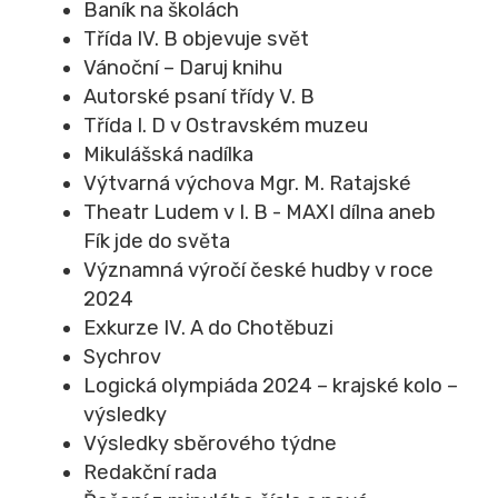
Baník na školách
Třída IV. B objevuje svět
Vánoční – Daruj knihu
Autorské psaní třídy V. B
Třída I. D v Ostravském muzeu
Mikulášská nadílka
Výtvarná výchova Mgr. M. Ratajské
Theatr Ludem v I. B - MAXI dílna aneb
Fík jde do světa
Významná výročí české hudby v roce
2024
Exkurze IV. A do Chotěbuzi
Sychrov
Logická olympiáda 2024 – krajské kolo –
výsledky
Výsledky sběrového týdne
Redakční rada