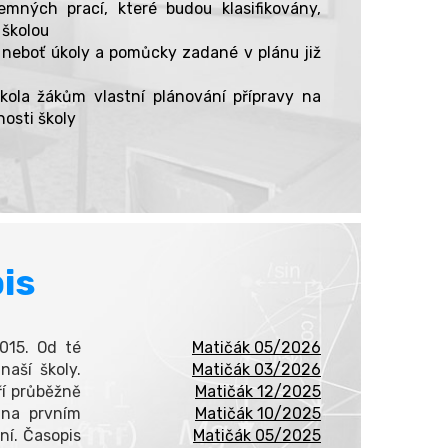
emných prací, které budou klasifikovány,
 školou
 neboť úkoly a pomůcky zadané v plánu již
ola žákům vlastní plánování přípravy na
osti školy
is
2015. Od té
Matičák 05/2026
naší školy.
Matičák 03/2026
ří průběžně
Matičák 12/2025
 na prvním
Matičák 10/2025
ní. Časopis
Matičák 05/2025