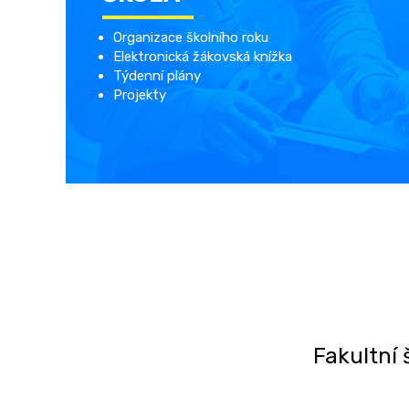
Organizace školního roku
Elektronická žákovská knížka
Týdenní plány
Projekty
Fakultní 