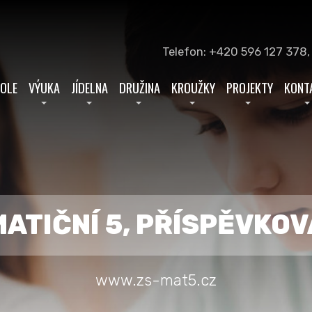
Telefon: +420 596 127 378,
KOLE
VÝUKA
JÍDELNA
DRUŽINA
KROUŽKY
PROJEKTY
KONT
MATIČNÍ 5, PŘÍSPĚVKO
www.zs-mat5.cz