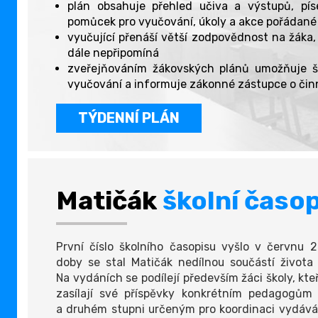
plán obsahuje přehled učiva a výstupů, pís
pomůcek pro vyučování, úkoly a akce pořádané
vyučující přenáší větší zodpovědnost na žáka,
dále nepřipomíná
zveřejňováním žákovských plánů umožňuje šk
vyučování a informuje zákonné zástupce o činn
TÝDENNÍ PLÁN
Matičák
školní časop
První číslo školního časopisu vyšlo v červnu 
doby se stal Matičák nedílnou součástí života 
Na vydáních se podílejí především žáci školy, kte
zasílají své příspěvky konkrétním pedagogům
a druhém stupni určeným pro koordinaci vydává