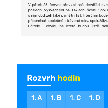
V pátek 26. června převzali naši deváťáci své
poslední vysvědčení na základní škole. Spolu
s ním obdrželi také pamětní list, který jim bude
připomínat společně strávené roky, spolužáky,
učitele i chvíle, na které budou jistě rádi
vzpomínat.
Rozvrh
hodin
1. A
1. B
1. C
1. D