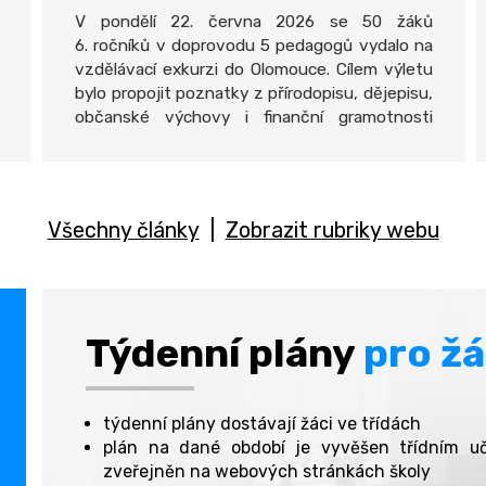
V pondělí 22. června 2026 se 50 žáků
6. ročníků v doprovodu 5 pedagogů vydalo na
vzdělávací exkurzi do Olomouce. Cílem výletu
bylo propojit poznatky z přírodopisu, dějepisu,
občanské výchovy i finanční gramotnosti
a rozvíjet klíčové kompetence žáků
prostřednictvím zážitkového učení.
Všechny články
|
Zobrazit rubriky webu
Týdenní plány
pro ž
týdenní plány dostávají žáci ve třídách
plán na dané období je vyvěšen třídním u
zveřejněn na webových stránkách školy