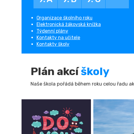
Organizace školního roku
Elektronická žákovská knížka
Týdenní plány
Kontakty na učitele
Kontakty školy
Plán akcí
školy
Naše škola pořádá během roku celou řadu akcí