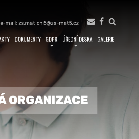
 e-mail: zs.maticni5@zs-mat5.cz
AKTY
DOKUMENTY
GDPR
ÚŘEDNÍ DESKA
GALERIE
VÁ ORGANIZACE