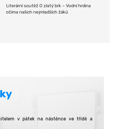
Literární soutěž O zlatý brk – Vodní hrdina
očima našich nejmladších žáků
áky
čitelem v pátek na nástěnce ve třídě a