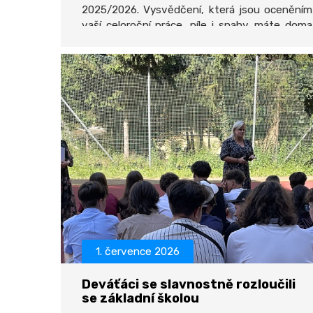
2025/2026. Vysvědčení, která jsou oceněním
vaší celoroční práce, píle i snahy, máte doma
a prázdniny mohou začít.
1. července 2026
Deváťáci se slavnostně rozloučili
se základní školou