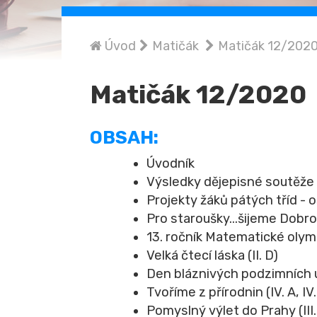
Úvod
Matičák
Matičák 12/202
Matičák 12/2020
OBSAH:
Úvodník
Výsledky dějepisné soutěže
Projekty žáků pátých tříd - 
Pro staroušky...šijeme Dobrou
13. ročník Matematické oly
Velká čtecí láska (II. D)
Den bláznivých podzimních úč
Tvoříme z přírodnin (IV. A, IV.
Pomyslný výlet do Prahy (III.