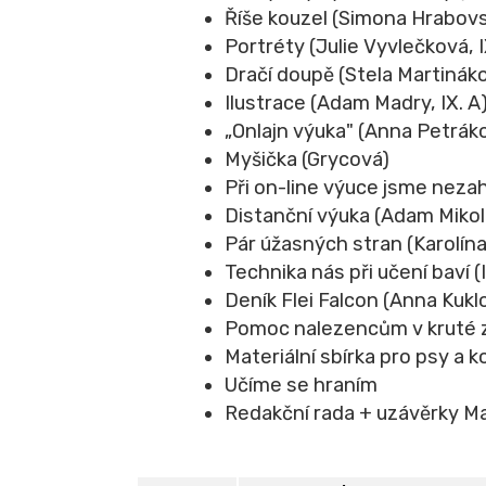
Říše kouzel (Simona Hrabovsk
Portréty (Julie Vyvlečková, I
Dračí doupě (Stela Martinákov
Ilustrace (Adam Madry, IX. A
„Onlajn výuka" (Anna Petrákov
Myšička (Grycová)
Při on-line výuce jsme nezahá
Distanční výuka (Adam Mikolá
Pár úžasných stran (Karolína 
Technika nás při učení baví (
Deník Flei Falcon (Anna Kukl
Pomoc nalezencům v kruté zi
Materiální sbírka pro psy a
Učíme se hraním
Redakční rada + uzávěrky Ma