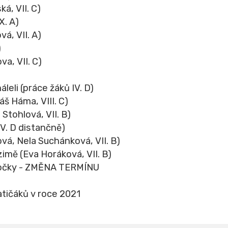
á, VII. C)
X. A)
á, VII. A)
)
a, VII. C)
leli (práce žáků IV. D)
š Háma, VIII. C)
Stohlová, VII. B)
IV. D distančně)
ová, Nela Suchánková, VII. B)
mě (Eva Horáková, VII. B)
 kočky - ZMĚNA TERMÍNU
tičáků v roce 2021