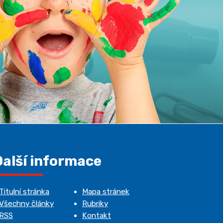
Další informace
Titulní stránka
Mapa stránek
Všechny články
Rubriky
RSS
Kontakt