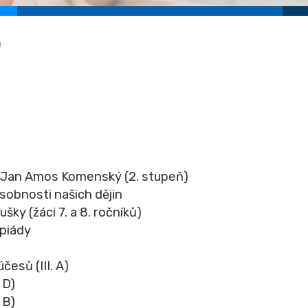
0
 Jan Amos Komenský (2. stupeň)
osobnosti našich dějin
šky (žáci 7. a 8. ročníků)
mpiády
esů (III. A)
 D)
 B)