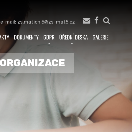
 e-mail: zs.maticni5@zs-mat5.cz
AKTY
DOKUMENTY
GDPR
ÚŘEDNÍ DESKA
GALERIE
Á ORGANIZACE