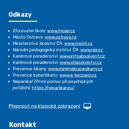
Odkazy
Zřizovatel školy:
www.moap.cz
Město Ostrava:
www.ostrava.cz
Ministerstvo školství ČR:
www.msmt.cz
Národní pedagogický institut ČR:
www.npi.cz
Kariérové poradenství:
www.infoabsolvent.cz
Kariérové poradenství:
www.atlasskolstvi.cz
Prevence šikany:
www.minimalizacesikany.cz
Prevence kyberšikany:
www.e-bezpeci.cz
Nepanikař (První pomoc při psychických
potížích):
https://nepanikar.eu/
Přepnout na klasické zobrazení
Kontakt