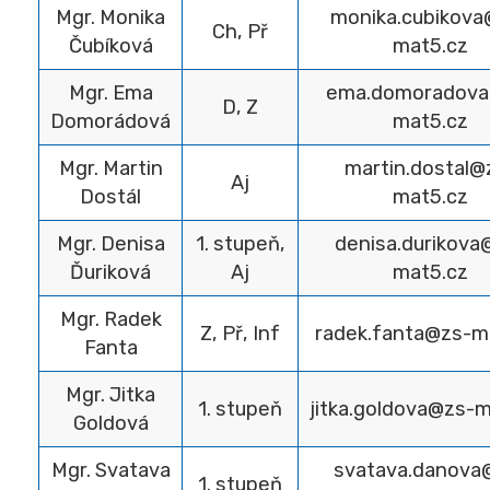
Mgr. Monika
monika.cubikova
Ch, Př
Čubíková
mat5.cz
Mgr. Ema
ema.domoradova
D, Z
Domorádová
mat5.cz
Mgr. Martin
martin.dostal@
Aj
Dostál
mat5.cz
Mgr. Denisa
1. stupeň,
denisa.durikova
Ďuriková
Aj
mat5.cz
Mgr. Radek
Z, Př, Inf
radek.fanta@zs-m
Fanta
Mgr. Jitka
1. stupeň
jitka.goldova@zs-
Goldová
Mgr. Svatava
svatava.danova
1. stupeň