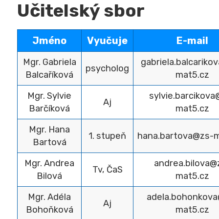
Učitelský sbor
Jméno
Vyučuje
E-mail
Mgr. Gabriela
gabriela.balcariko
psycholog
Balcaříková
mat5.cz
Mgr. Sylvie
sylvie.barcikova
Aj
Barčíková
mat5.cz
Mgr. Hana
1. stupeň
hana.bartova@zs-m
Bartová
Mgr. Andrea
andrea.bilova@
Tv, ČaS
Bilová
mat5.cz
Mgr. Adéla
adela.bohonkova
Aj
Bohoňková
mat5.cz