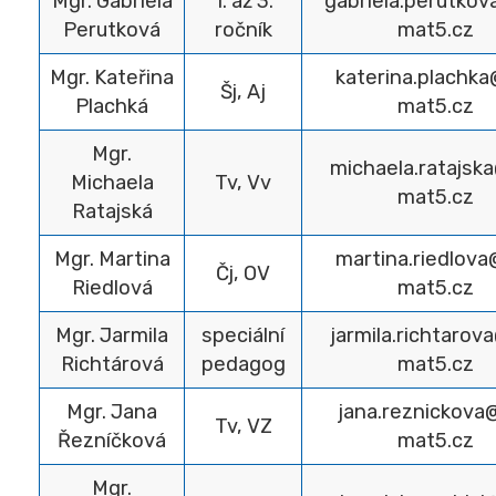
Mgr. Gabriela
1. až 3.
gabriela.perutko
Perutková
ročník
mat5.cz
Mgr. Kateřina
katerina.plachk
Šj, Aj
Plachká
mat5.cz
Mgr.
michaela.ratajsk
Michaela
Tv, Vv
mat5.cz
Ratajská
Mgr. Martina
martina.riedlova
Čj, OV
Riedlová
mat5.cz
Mgr. Jarmila
speciální
jarmila.richtarov
Richtárová
pedagog
mat5.cz
Mgr. Jana
jana.reznickova
Tv, VZ
Řezníčková
mat5.cz
Mgr.