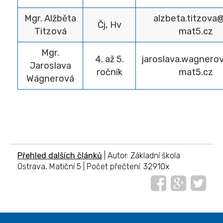
Mgr. Alžběta
alzbeta.titzova
Čj, Hv
Titzová
mat5.cz
Mgr.
4. až 5.
jaroslava.wagnero
Jaroslava
ročník
mat5.cz
Wágnerová
Přehled dalších článků
| Autor: Základní škola
Ostrava, Matiční 5 | Počet přečtení: 32910x