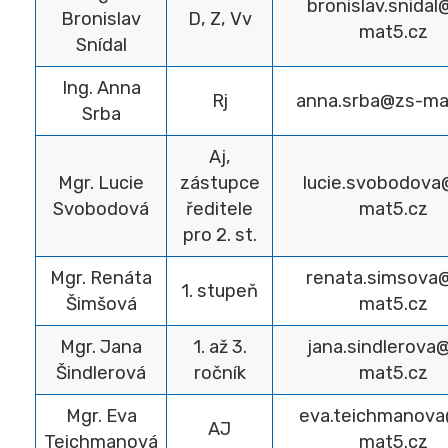
bronislav.snidal
Bronislav
D, Z, Vv
mat5.cz
Snídal
Ing. Anna
Rj
anna.srba@zs-ma
Srba
Aj,
Mgr. Lucie
zástupce
lucie.svobodova
Svobodová
ředitele
mat5.cz
pro 2. st.
Mgr. Renáta
renata.simsova
1. stupeň
Šimšová
mat5.cz
Mgr. Jana
1. až 3.
jana.sindlerova
Šindlerová
ročník
mat5.cz
Mgr. Eva
eva.teichmanov
AJ
Teichmanová
mat5.cz