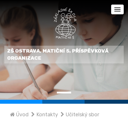
Zobra
menu
ZŠ OSTRAVA, MATIČNÍ 5, PŘÍSPĚVKOVÁ
ORGANIZACE
Úvod
Kontakty
Učitelský sbor