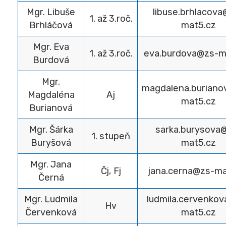
Mgr. Libuše
libuse.brhlacova
1. až 3.roč.
Brhláčová
mat5.cz
Mgr. Eva
1. až 3.roč.
eva.burdova@zs-m
Burdová
Mgr.
magdalena.buriano
Magdaléna
Aj
mat5.cz
Burianová
Mgr. Šárka
sarka.burysova
1. stupeň
Buryšová
mat5.cz
Mgr. Jana
Čj, Fj
jana.cerna@zs-ma
Černá
Mgr. Ludmila
ludmila.cervenko
Hv
Červenková
mat5.cz