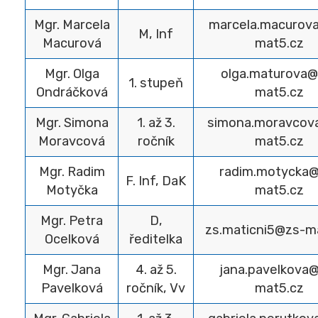
Mgr. Marcela
marcela.macurov
M, Inf
Macurová
mat5.cz
Mgr. Olga
olga.maturova@
1. stupeň
Ondráčková
mat5.cz
Mgr. Simona
1. až 3.
simona.moravcov
Moravcová
ročník
mat5.cz
Mgr. Radim
radim.motycka
F. Inf, DaK
Motyčka
mat5.cz
Mgr. Petra
D,
zs.maticni5@zs-m
Ocelková
ředitelka
Mgr. Jana
4. až 5.
jana.pavelkova
Pavelková
ročník, Vv
mat5.cz