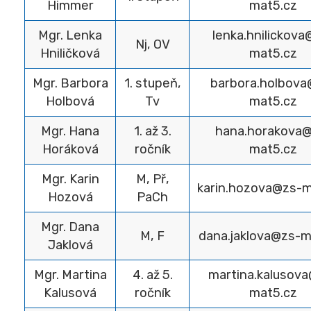
Himmer
mat5.cz
Mgr. Lenka
lenka.hnilickova
Nj, OV
Hniličková
mat5.cz
Mgr. Barbora
1. stupeň,
barbora.holbova
Holbová
Tv
mat5.cz
Mgr. Hana
1. až 3.
hana.horakova@
Horáková
ročník
mat5.cz
Mgr. Karin
M, Př,
karin.hozova@zs-m
Hozová
PaCh
Mgr. Dana
M, F
dana.jaklova@zs-m
Jaklová
Mgr. Martina
4. až 5.
martina.kalusov
Kalusová
ročník
mat5.cz