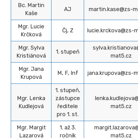
Bc. Martin
AJ
martin.kase@zs-m
Kaše
Mgr. Lucie
Čj, Z
lucie.krckova@zs-
Krčková
Mgr. Sylva
sylva.kristianov
1. stupeň
Kristiánová
mat5.cz
Mgr. Jana
M, F, Inf
jana.krupova@zs-m
Krupová
1. stupeň,
Mgr. Lenka
zástupce
lenka.kudlejova
Kudlejová
ředitele
mat5.cz
pro 1. st.
Mgr. Margit
1. až 3.
margit.lazarova
Lazarová
ročník
mat5.cz