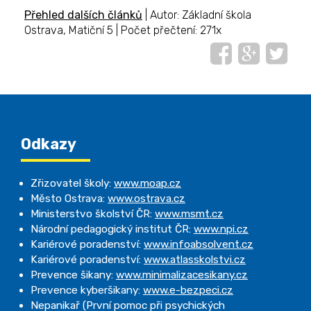
Přehled dalších článků
| Autor: Základní škola
Ostrava, Matiční 5 | Počet přečtení: 271x
Odkazy
Zřizovatel školy:
www.moap.cz
Město Ostrava:
www.ostrava.cz
Ministerstvo školství ČR:
www.msmt.cz
Národní pedagogický institut ČR:
www.npi.cz
Kariérové poradenství:
www.infoabsolvent.cz
Kariérové poradenství:
www.atlasskolstvi.cz
Prevence šikany:
www.minimalizacesikany.cz
Prevence kyberšikany:
www.e-bezpeci.cz
Nepanikař (První pomoc při psychických