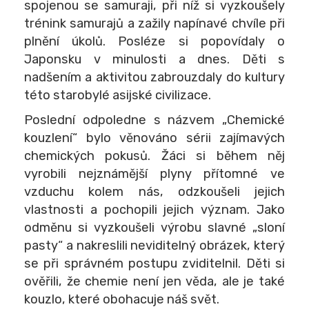
spojenou se samuraji, při níž si vyzkoušely
trénink samurajů a zažily napínavé chvíle při
plnění úkolů. Posléze si popovídaly o
Japonsku v minulosti a dnes. Děti s
nadšením a aktivitou zabrouzdaly do kultury
této starobylé asijské civilizace.
Poslední odpoledne s názvem „Chemické
kouzlení“ bylo věnováno sérii zajímavých
chemických pokusů. Žáci si během něj
vyrobili nejznámější plyny přítomné ve
vzduchu kolem nás, odzkoušeli jejich
vlastnosti a pochopili jejich význam. Jako
odměnu si vyzkoušeli výrobu slavné „sloní
pasty“ a nakreslili neviditelný obrázek, který
se při správném postupu zviditelnil. Děti si
ověřili, že chemie není jen věda, ale je také
kouzlo, které obohacuje náš svět.