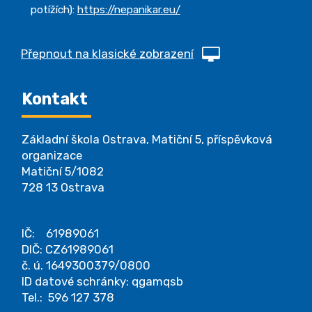
potížích):
https://nepanikar.eu/
Přepnout na klasické zobrazení
Kontakt
Základní škola Ostrava, Matiční 5, příspěvková
organizace
Matiční 5/1082
728 13 Ostrava
IČ: 61989061
DIČ: CZ61989061
č. ú. 1649300379/0800
ID datové schránky: qgamqsb
Tel.: 596 127 378