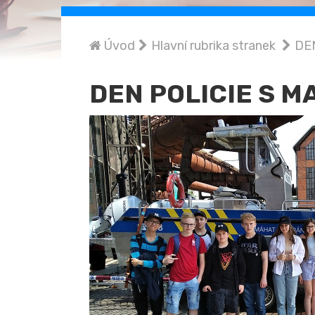
Úvod
Hlavní rubrika stranek
DE
DEN POLICIE S 