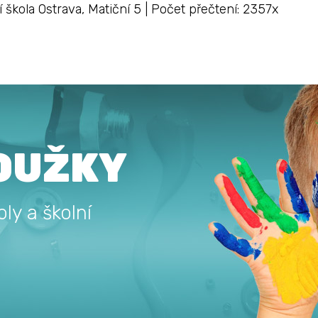
í škola Ostrava, Matiční 5 | Počet přečtení: 2357x
OUŽKY
ly a školní