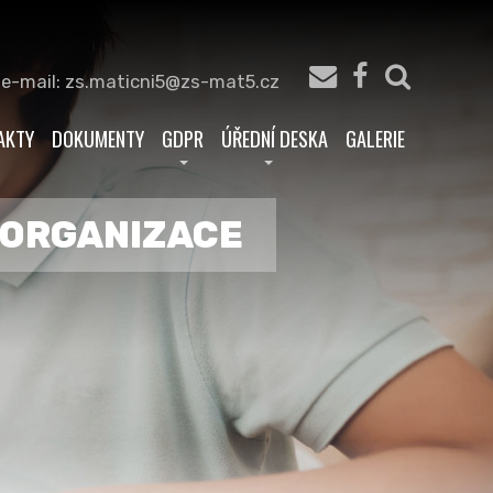
 e-mail: zs.maticni5@zs-mat5.cz
AKTY
DOKUMENTY
GDPR
ÚŘEDNÍ DESKA
GALERIE
Á ORGANIZACE