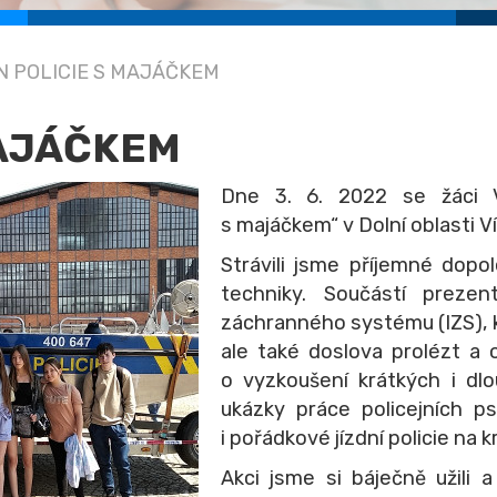
N POLICIE S MAJÁČKEM
MAJÁČKEM
Dne 3. 6. 2022 se žáci VI
s majáčkem“ v Dolní oblasti Ví
Strávili jsme příjemné dopo
techniky. Součástí prezen
záchranného systému (IZS), k
ale také doslova prolézt a o
o vyzkoušení krátkých i dl
ukázky práce policejních p
i pořádkové jízdní policie na
Akci jsme si báječně užili a