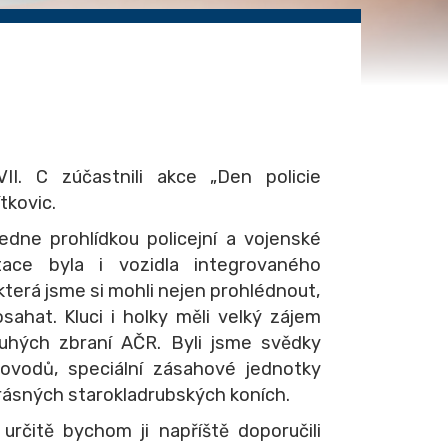
I. C zúčastnili akce „Den policie
tkovic.
ledne prohlídkou policejní a vojenské
tace byla i vozidla integrovaného
terá jsme si mohli nejen prohlédnout,
sahat. Kluci i holky měli velký zájem
ouhých zbraní AČR. Byli jsme svědky
sovodů, speciální zásahové jednotky
 krásných starokladrubských koních.
 určitě bychom ji napříště doporučili