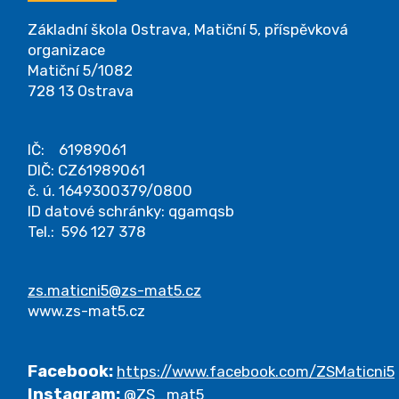
Základní škola Ostrava, Matiční 5, příspěvková
organizace
Matiční 5/1082
728 13 Ostrava
IČ: 61989061
DIČ: CZ61989061
č. ú. 1649300379/0800
ID datové schránky: qgamqsb
Tel.: 596 127 378
zs.maticni5@zs-mat5.cz
www.zs-mat5.cz
Facebook:
https://www.facebook.com/ZSMaticni5
Instagram:
@ZS_mat5