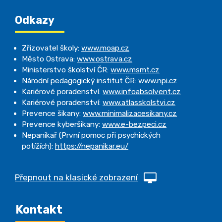
Odkazy
Zřizovatel školy:
www.moap.cz
Město Ostrava:
www.ostrava.cz
Ministerstvo školství ČR:
www.msmt.cz
Národní pedagogický institut ČR:
www.npi.cz
Kariérové poradenství:
www.infoabsolvent.cz
Kariérové poradenství:
www.atlasskolstvi.cz
Prevence šikany:
www.minimalizacesikany.cz
Prevence kyberšikany:
www.e-bezpeci.cz
Nepanikař (První pomoc při psychických
potížích):
https://nepanikar.eu/
Přepnout na klasické zobrazení
Kontakt