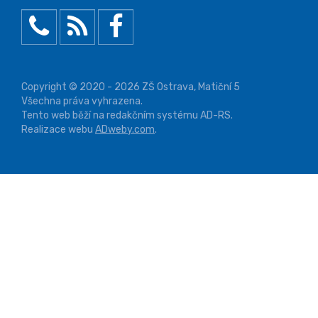
Copyright © 2020 - 2026 ZŠ Ostrava, Matiční 5
Všechna práva vyhrazena.
Tento web běží na redakčním systému AD-RS.
Realizace webu
ADweby.com
.