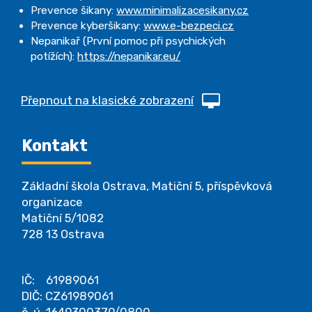
Prevence šikany:
www.minimalizacesikany.cz
Prevence kyberšikany:
www.e-bezpeci.cz
Nepanikař (První pomoc při psychických
potížích):
https://nepanikar.eu/
Přepnout na klasické zobrazení
Kontakt
Základní škola Ostrava, Matiční 5, příspěvková
organizace
Matiční 5/1082
728 13 Ostrava
IČ: 61989061
DIČ: CZ61989061
č. ú. 1649300379/0800