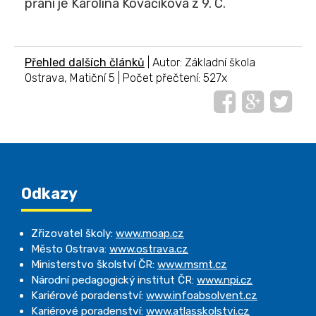
přání je Karolína Kovačíková z 9. C.
Přehled dalších článků
| Autor: Základní škola
Ostrava, Matiční 5 | Počet přečtení: 527x
Odkazy
Zřizovatel školy:
www.moap.cz
Město Ostrava:
www.ostrava.cz
Ministerstvo školství ČR:
www.msmt.cz
Národní pedagogický institut ČR:
www.npi.cz
Kariérové poradenství:
www.infoabsolvent.cz
Kariérové poradenství:
www.atlasskolstvi.cz