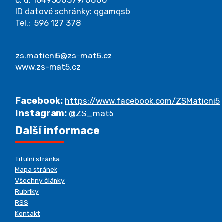
ID datové schránky: qgamqsb
Tel.: 596 127 378
zs.maticni5@zs-mat5.cz
www.zs-mat5.cz
Facebook:
https://www.facebook.com/ZSMaticni5
Instagram:
@ZS_mat5
Další informace
Titulní stránka
Mapa stránek
Všechny články
Rubriky
RSS
Kontakt