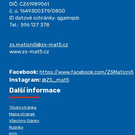
DIČ: CZ61989061
č. ú. 1649300379/0800
ID datové schránky: qgamqsb
Tel.: 596 127 378
zs.maticni5@zs-mat5.cz
www.zs-mat5.cz
Facebook:
https://www.facebook.com/ZSMaticni5
Instagram:
@ZS_mat5
Další informace
Titulní stránka
Mapa stránek
Všechny články
Rubriky
RSS