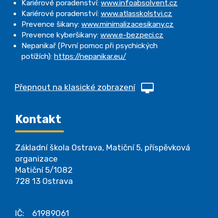
Kariérové poradenství:
www.infoabsolvent.cz
Kariérové poradenství:
www.atlasskolstvi.cz
Prevence šikany:
www.minimalizacesikany.cz
Prevence kyberšikany:
www.e-bezpeci.cz
Nepanikař (První pomoc při psychických
potížích):
https://nepanikar.eu/
Přepnout na klasické zobrazení
Kontakt
Základní škola Ostrava, Matiční 5, příspěvková
organizace
Matiční 5/1082
728 13 Ostrava
IČ: 61989061