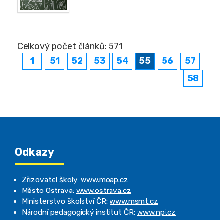
Celkový počet článků: 571
1
51
52
53
54
55
56
57
58
Odkazy
Zřizovatel školy:
www.moap.cz
Město Ostrava:
www.ostrava.cz
Ministerstvo školství ČR:
www.msmt.cz
Národní pedagogický institut ČR:
www.npi.cz