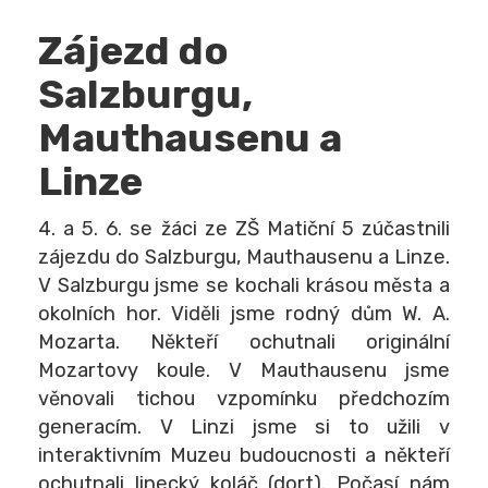
Zájezd do
Salzburgu,
Mauthausenu a
Linze
4. a 5. 6. se žáci ze ZŠ Matiční 5 zúčastnili
zájezdu do Salzburgu, Mauthausenu a Linze.
V Salzburgu jsme se kochali krásou města a
okolních hor. Viděli jsme rodný dům W. A.
Mozarta. Někteří ochutnali originální
Mozartovy koule. V Mauthausenu jsme
věnovali tichou vzpomínku předchozím
generacím. V Linzi jsme si to užili v
interaktivním Muzeu budoucnosti a někteří
ochutnali linecký koláč (dort). Počasí nám