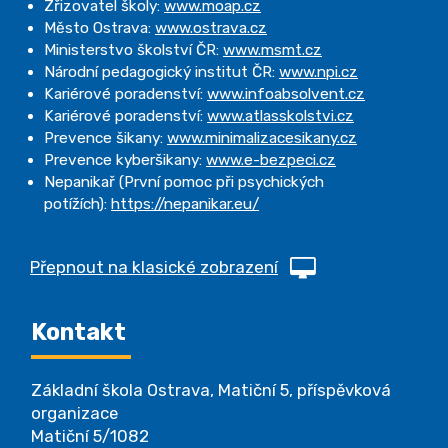
Zřizovatel školy:
www.moap.cz
Město Ostrava:
www.ostrava.cz
Ministerstvo školství ČR:
www.msmt.cz
Národní pedagogický institut ČR:
www.npi.cz
Kariérové poradenství:
www.infoabsolvent.cz
Kariérové poradenství:
www.atlasskolstvi.cz
Prevence šikany:
www.minimalizacesikany.cz
Prevence kyberšikany:
www.e-bezpeci.cz
Nepanikař (První pomoc při psychických
potížích):
https://nepanikar.eu/
Přepnout na klasické zobrazení
Kontakt
Základní škola Ostrava, Matiční 5, příspěvková
organizace
Matiční 5/1082