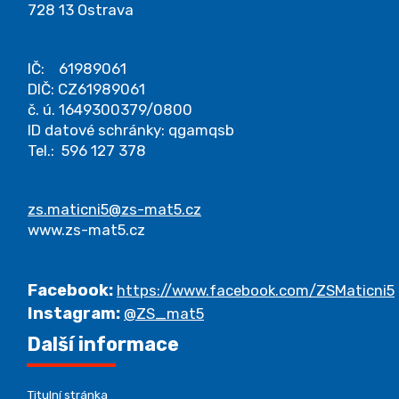
728 13 Ostrava
IČ: 61989061
DIČ: CZ61989061
č. ú. 1649300379/0800
ID datové schránky: qgamqsb
Tel.: 596 127 378
zs.maticni5@zs-mat5.cz
www.zs-mat5.cz
Facebook:
https://www.facebook.com/ZSMaticni5
Instagram:
@ZS_mat5
Další informace
Titulní stránka