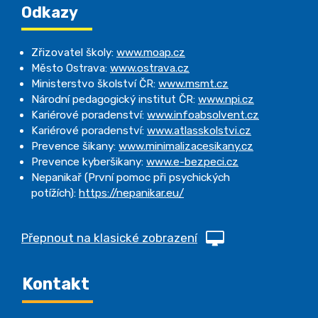
Odkazy
Zřizovatel školy:
www.moap.cz
Město Ostrava:
www.ostrava.cz
Ministerstvo školství ČR:
www.msmt.cz
Národní pedagogický institut ČR:
www.npi.cz
Kariérové poradenství:
www.infoabsolvent.cz
Kariérové poradenství:
www.atlasskolstvi.cz
Prevence šikany:
www.minimalizacesikany.cz
Prevence kyberšikany:
www.e-bezpeci.cz
Nepanikař (První pomoc při psychických
potížích):
https://nepanikar.eu/
Přepnout na klasické zobrazení
Kontakt