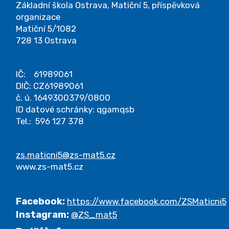
Základní škola Ostrava, Matiční 5, příspěvková
organizace
Matiční 5/1082
728 13 Ostrava
IČ: 61989061
DIČ: CZ61989061
č. ú. 1649300379/0800
ID datové schránky: qgamqsb
Tel.: 596 127 378
zs.maticni5@zs-mat5.cz
www.zs-mat5.cz
Facebook:
https://www.facebook.com/ZSMaticni5
Instagram:
@ZS_mat5