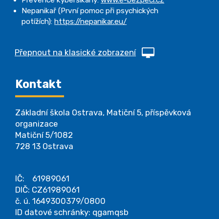
Nepanikař (První pomoc při psychických
potížích):
https://nepanikar.eu/
Přepnout na klasické zobrazení
Kontakt
Základní škola Ostrava, Matiční 5, příspěvková
organizace
Matiční 5/1082
728 13 Ostrava
IČ: 61989061
DIČ: CZ61989061
č. ú. 1649300379/0800
ID datové schránky: qgamqsb