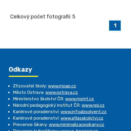
Celkový počet fotografií: 5
1
Odkazy
Zřizovatel školy:
www.moap.cz
Město Ostrava:
www.ostrava.cz
Ministerstvo školství ČR:
www.msmt.cz
Národní pedagogický institut ČR:
www.npi.cz
Kariérové poradenství:
www.infoabsolvent.cz
Kariérové poradenství:
www.atlasskolstvi.cz
Prevence šikany:
www.minimalizacesikany.cz
Prevence kyberšikany:
www.e-bezpeci.cz