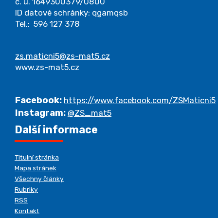
č. ú. 1649300379/0800
ID datové schránky: qgamqsb
Tel.: 596 127 378
zs.maticni5@zs-mat5.cz
www.zs-mat5.cz
Facebook:
https://www.facebook.com/ZSMaticni5
Instagram:
@ZS_mat5
Další informace
Titulní stránka
Mapa stránek
Všechny články
Rubriky
RSS
Kontakt