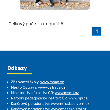
Celkový počet fotografií: 5
1
Odkazy
Zřizovatel školy:
www.moap.cz
Město Ostrava:
www.ostrava.cz
Ministerstvo školství ČR:
www.msmt.cz
Národní pedagogický institut ČR:
www.npi.cz
Kariérové poradenství:
www.infoabsolvent.cz
Kariérové poradenství:
www.atlasskolstvi.cz