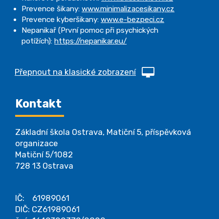
Prevence šikany:
www.minimalizacesikany.cz
Prevence kyberšikany:
www.e-bezpeci.cz
Nepanikař (První pomoc při psychických
potížích):
https://nepanikar.eu/
Přepnout na klasické zobrazení
Kontakt
Základní škola Ostrava, Matiční 5, příspěvková
organizace
Matiční 5/1082
728 13 Ostrava
IČ: 61989061
DIČ: CZ61989061