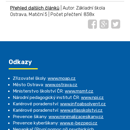
Přehled dalších článků
| Autor: Základní škola
Ostrava, Matiční 5 | Počet přečtení: 838x
Odkazy
Zřizovatel školy:
www.moap.cz
Město Ostrava:
www.ostrava.cz
Ministerstvo školství ČR:
www.msmt.cz
Národní pedagogický institut ČR:
www.npi.cz
Kariérové poradenství:
www.infoabsolvent.cz
Kariérové poradenství:
www.atlasskolstvi.cz
Prevence šikany:
www.minimalizacesikany.cz
Prevence kyberšikany:
www.e-bezpeci.cz
Nepanikař (První pomoc při psychických