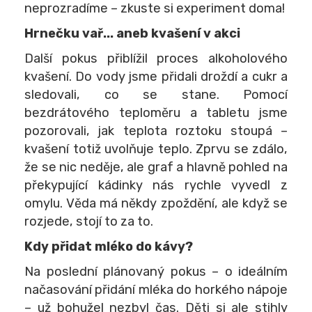
neprozradíme – zkuste si experiment doma!
Hrnečku vař... aneb kvašení v akci
Další pokus přiblížil proces alkoholového
kvašení. Do vody jsme přidali droždí a cukr a
sledovali, co se stane. Pomocí
bezdrátového teploměru a tabletu jsme
pozorovali, jak teplota roztoku stoupá –
kvašení totiž uvolňuje teplo. Zprvu se zdálo,
že se nic neděje, ale graf a hlavně pohled na
překypující kádinky nás rychle vyvedl z
omylu. Věda má někdy zpoždění, ale když se
rozjede, stojí to za to.
Kdy přidat mléko do kávy?
Na poslední plánovaný pokus – o ideálním
načasování přidání mléka do horkého nápoje
– už bohužel nezbyl čas. Děti si ale stihly