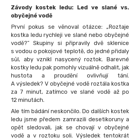
Závody kostek ledu: Led ve slané vs.
obyčejné vodě
První pokus se věnoval otázce: „Roztaje
kostka ledu rychleji ve slané nebo obyčejné
vodě?“ Skupiny si připravily dvě sklenice
s vodou o pokojové teplotě, do jedné přidaly
sůl, aby vznikl nasycený roztok. Barevné
kostky ledu pak pomohly vizuálně odhalit, jak
hustota a proudění ovlivňují tání.
A výsledek? V obyčejné vodě roztála kostka
za 7 minut, zatímco ve slané vodě až po
12 minutách.
Ale tím bádání neskončilo. Do dalších kostek
ledu jsme předem zamrazili desetikoruny a
opět sledovali, jak se chovají v obyčejné
vodě a v roztoku soli. Výsledek tentokrát