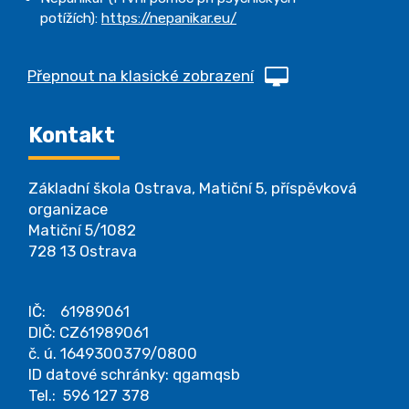
potížích):
https://nepanikar.eu/
Přepnout na klasické zobrazení
Kontakt
Základní škola Ostrava, Matiční 5, příspěvková
organizace
Matiční 5/1082
728 13 Ostrava
IČ: 61989061
DIČ: CZ61989061
č. ú. 1649300379/0800
ID datové schránky: qgamqsb
Tel.: 596 127 378