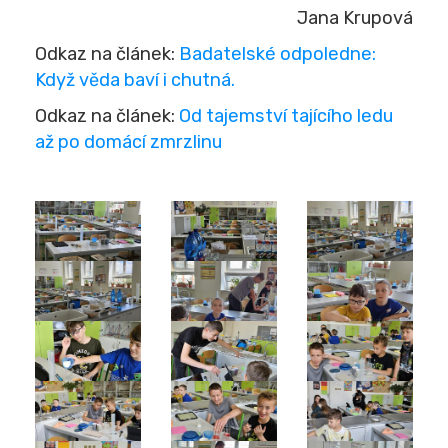
Jana Krupová
Odkaz na článek:
Badatelské odpoledne:
Když věda baví i chutná.
Odkaz na článek:
Od tajemství tajícího ledu
až po domácí zmrzlinu