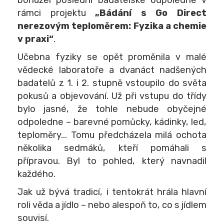
bohužel poslední badatelské odpoledne v
rámci projektu
„Bádání s Go Direct
nerezovým teploměrem: Fyzika a chemie
v praxi“
.
Učebna fyziky se opět proměnila v malé
vědecké laboratoře a dvanáct nadšených
badatelů z 1. i 2. stupně vstoupilo do světa
pokusů a objevování. Už při vstupu do třídy
bylo jasné, že tohle nebude obyčejné
odpoledne – barevné pomůcky, kádinky, led,
teploměry... Tomu předcházela milá ochota
několika sedmáků, kteří pomáhali s
přípravou. Byl to pohled, který navnadil
každého.
Jak už bývá tradicí, i tentokrát hrála hlavní
roli věda a jídlo – nebo alespoň to, co s jídlem
souvisí.