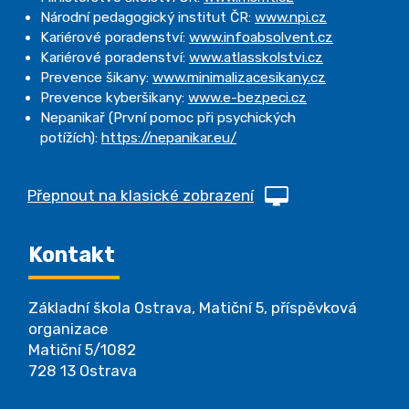
Národní pedagogický institut ČR:
www.npi.cz
Kariérové poradenství:
www.infoabsolvent.cz
Kariérové poradenství:
www.atlasskolstvi.cz
Prevence šikany:
www.minimalizacesikany.cz
Prevence kyberšikany:
www.e-bezpeci.cz
Nepanikař (První pomoc při psychických
potížích):
https://nepanikar.eu/
Přepnout na klasické zobrazení
Kontakt
Základní škola Ostrava, Matiční 5, příspěvková
organizace
Matiční 5/1082
728 13 Ostrava