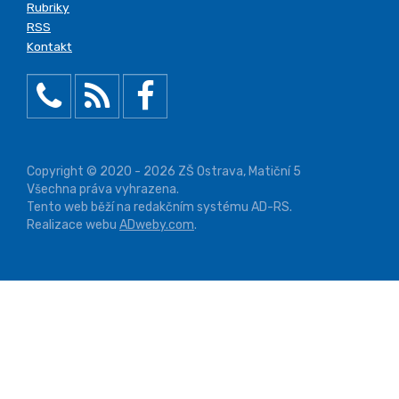
Rubriky
RSS
Kontakt
Copyright © 2020 - 2026 ZŠ Ostrava, Matiční 5
Všechna práva vyhrazena.
Tento web běží na redakčním systému AD-RS.
Realizace webu
ADweby.com
.