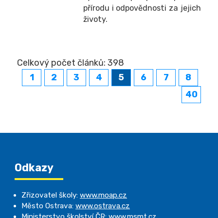
přírodu i odpovědnosti za jejich
životy.
Celkový počet článků: 398
1
2
3
4
5
6
7
8
40
Odkazy
Zřizovatel školy:
www.moap.cz
Město Ostrava:
www.ostrava.cz
Ministerstvo školství ČR:
www.msmt.cz