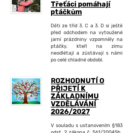
Třeťáci pomáhají
ptáčkům
Děti ze tříd 3. C a 3. D si ještě
před odchodem na vytoužené
jarní prázdniny vzpomněly na
ptáčky, kteří na zimu
neodlétají a zůstávají s námi
po celé chladné období.
ROZHODNUTÍ O
PŘIJETÍ K
ZÁKLADNÍMU
VZDĚLÁVÁNÍ
2026/2027
V souladu s ustanovením §183
odst. 2 zákona č. 561/2004Sb.,