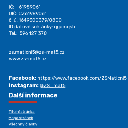
IČ: 61989061
DIČ: CZ61989061
č. ú. 1649300379/0800
ID datové schránky: qgamqsb
Tel.: 596 127 378
zs.maticni5@zs-mat5.cz
www.zs-mat5.cz
Facebook:
https://www.facebook.com/ZSMaticni5
Instagram:
@ZS_mat5
Další informace
Titulní stránka
Mapa stránek
Všechny články