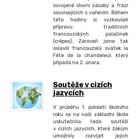
osvojené slovní zásoby a frází
souvisejících s vařením. Během
této hodiny si vyzkoušeli
přípravu tradičních
francouzských palačinek
(crêpes). Zároveň jsme tak
oslavili francouzský svátek la
Fête de la chandeleur, který
připadá na 2. února.
Soutěže v cizích
jazycích
V průběhu 1. pololetí školního
roku se na naší základní škole
uskutečnila řada soutěží
v cizích jazycích, které žákům
umožnily rozvíjet jejich