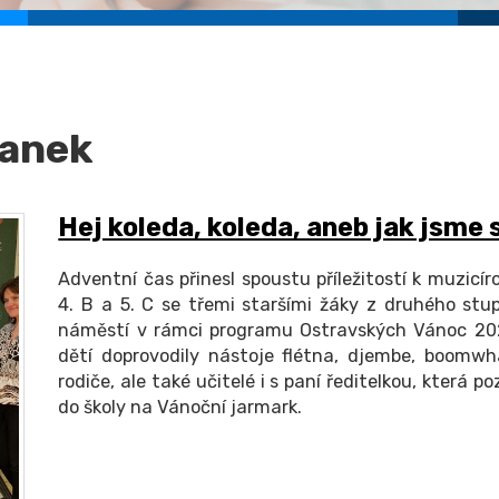
ranek
Hej koleda, koleda, aneb jak jsme
Adventní čas přinesl spoustu příležitostí k muzicír
4. B a 5. C se třemi staršími žáky z druhého stu
náměstí v rámci programu Ostravských Vánoc 2025
dětí doprovodily nástoje flétna, djembe, boomwhac
rodiče, ale také učitelé i s paní ředitelkou, která
do školy na Vánoční jarmark.