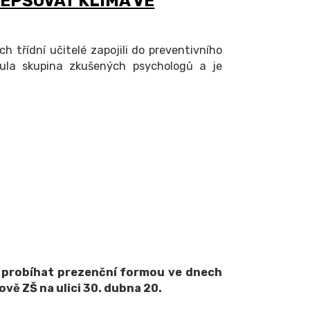
EPŠOVAT KLIMA VE
ch třídní učitelé zapojili do preventivního
ula skupina zkušených psychologů a je
e probíhat prezenční formou ve dnech
udově ZŠ na ulici 30. dubna 20.