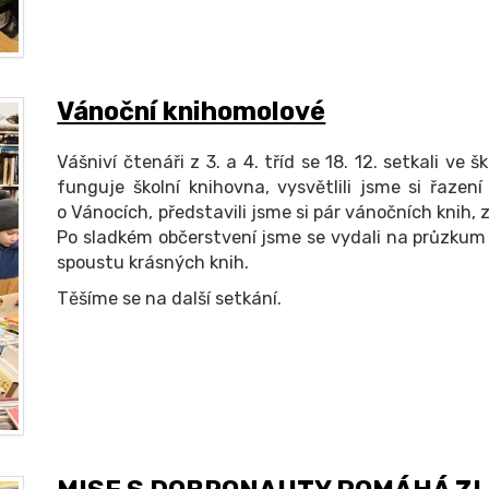
Vánoční knihomolové
Vášniví čtenáři z 3. a 4. tříd se 18. 12. setkali ve š
funguje školní knihovna, vysvětlili jsme si řazení
o Vánocích, představili jsme si pár vánočních knih, 
Po sladkém občerstvení jsme se vydali na průzkum 
spoustu krásných knih.
Těšíme se na další setkání.