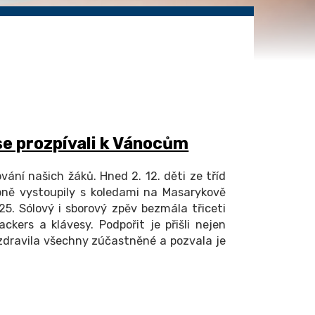
 se prozpívali k Vánocům
ování našich žáků. Hned 2. 12. děti ze tříd
pně vystoupily s koledami na Masarykově
. Sólový i sborový zpěv bezmála třiceti
kers a klávesy. Podpořit je přišli nejen
 pozdravila všechny zúčastněné a pozvala je