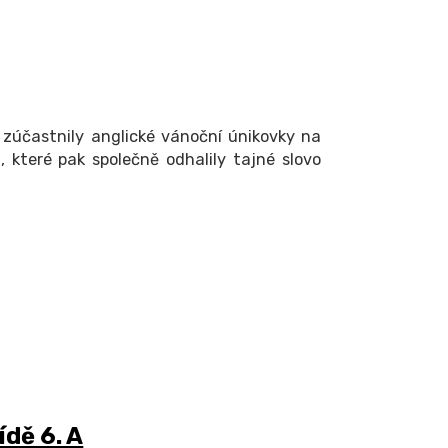
 A zúčastnily anglické vánoční únikovky na
, které pak společně odhalily tajné slovo
ídě 6. A