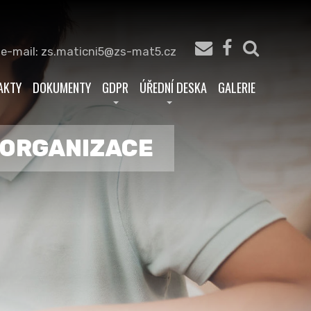
 e-mail: zs.maticni5@zs-mat5.cz
AKTY
DOKUMENTY
GDPR
ÚŘEDNÍ DESKA
GALERIE
Á ORGANIZACE